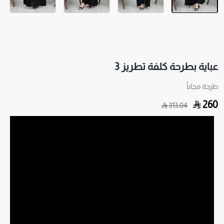
عباية بطرحة كلفة تطريز 3
طرحة مجاناً
260
313.04