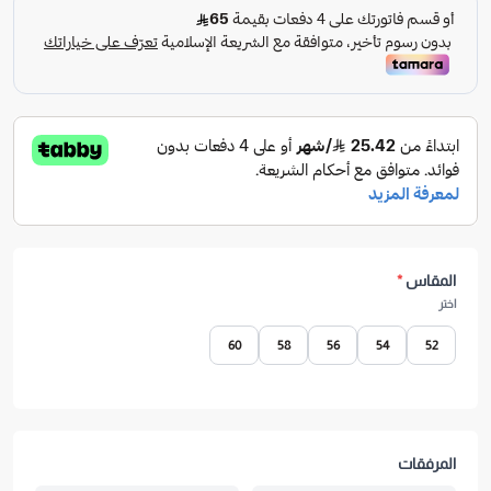
المقاس
*
اختر
60
58
56
54
52
المرفقات