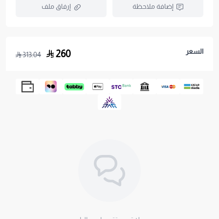
إضافة ملاحظة
إرفاق ملف
السعر
260
313.04
اسحب و افلت الملف هنا
استعراض