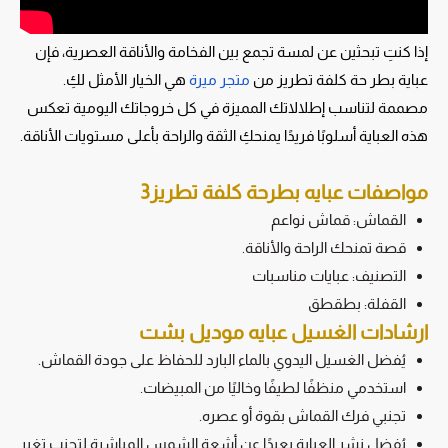
إذا كنتِ تبحثين عن لمسة تجمع بين الفخامة والأناقة العصرية، فإن
عباية بطر حة كلفة تطريز من
متجر ميرة
هي الخيار الأمثل لكِ.
مصممة لتناسب إطلالاتك المميزة في كل خروجاتك اليومية تعكس
هذه العباية أسلوبًا فريدًا يمنحكِ الثقة والراحة بأعلى مستويات الأناقة.
مواصفات عبايه بطرحة كلفة تطريز3
القماش: قماش نواعم
قصة تمنحك الراحة والأناقة.
التصنيف: عبايات مناسبات
القفلة: بطقطق
ارشادات الغسيل عبايه موديل بشت
يُفضل الغسيل اليدوي بالماء البارد للحفاظ على جودة القماش.
استخدمي منظفًا لطيفًا وخاليًا من المبيضات.
تجنبي فرك القماش بقوة أو عصره.
يُفضل نشر العباية بعيدًا عن أشعة الشمس المباشرة لتجنب تغير