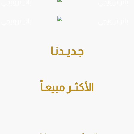
جـديــدنـا
الأكثــر مبيعـاً