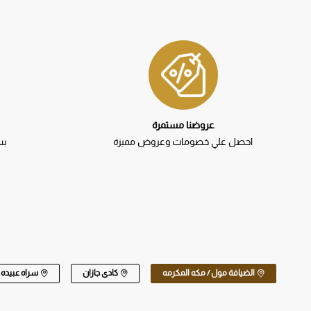
عروضنا مستمرة
احصل علي خصومات وعروض مميزة
بس
الضيافة مول / مكه المكرمه
كادي جازان
سراه عبيده / الواحه سنتر بلازا