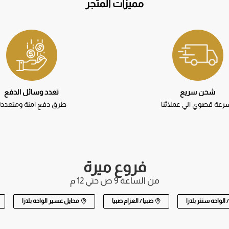
مميزات المتجر
شحن سريع
تعدد وسائل الدفع
رعة قصوي الي عملائنا
طرق دفع امنة ومتعددة
فروع ميرة
من الساعة 9 ص حتي 12 م
صبيا / العزام صبيا
محايل عسير الواحه بلازا