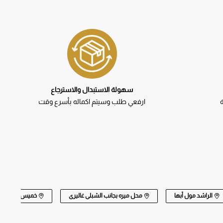
سهولة الاستبدال والاسترجاع
ارفعي طلب وسيتم اكماله بأسرع وقت
الراشد مول أبها
محل ميره بجانب الشبلي غاليري
خميس افينيو